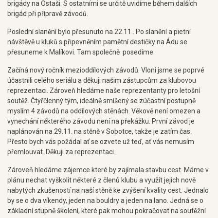
brigády na Ostaši. S ostatními se určitě uvidíme během dalších
brigád při přípravě závodů.
Poslední slanění bylo přesunuto na 22.11.. Po slanění a pietní
návštěvě u kluků s připevněním pamětní destičky na Ádu se
přesuneme k Malíkovi. Tam společně posedíme.
Začíná nový ročník mezioddílových závodů. Vloni jsme se poprvé
účastnili celého seriálu a děkuji našim zástupcům za klubovou
reprezentaci. Zároveň hledáme naše reprezentanty pro letošní
soutěž. Čtyřčlenný tým, ideálně smíšený se zúčastní postupně
myslím 4 závodů na oddílových stěnách. Věkově není omezen a
vynechání některého závodu není na překážku. První závod je
naplánován na 29.11. na stěně v Sobotce, takže je zatím čas.
Přesto bych vás požádal ať se ozvete už teď, ať vás nemusím
přemlouvat. Děkuji za reprezentaci.
Zároveň hledáme zájemce které by zajímala stavbu cest. Máme v
plánu nechat vyškolit některé z členů klubu a využít jejich nově
nabytých zkušeností na naší stěně ke zvýšení kvality cest. Jednalo
by se o dva víkendy, jeden na bouldry a jeden na lano. Jedná se o
základní stupně školení, které pak mohou pokračovat na soutěžní