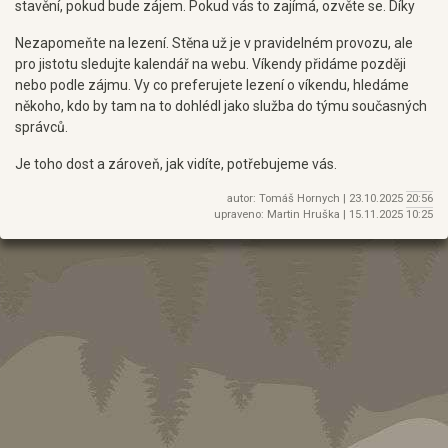
stavění, pokud bude zájem. Pokud vás to zajímá, ozvěte se. Díky
Nezapomeňte na lezení. Stěna už je v pravidelném provozu, ale
pro jistotu sledujte kalendář na webu. Víkendy přidáme později
nebo podle zájmu. Vy co preferujete lezení o víkendu, hledáme
někoho, kdo by tam na to dohlédl jako služba do týmu současných
správců.
Je toho dost a zároveň, jak vidíte, potřebujeme vás.
autor: Tomáš Hornych |
23.10.2025
20:56
upraveno: Martin Hruška |
15.11.2025
10:25