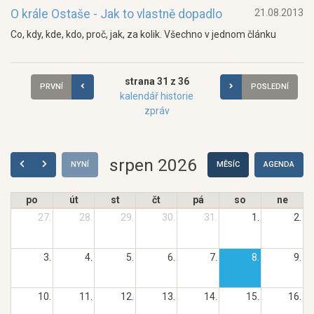
O krále Ostaše - Jak to vlastně dopadlo
21.08.2013
Co, kdy, kde, kdo, proč, jak, za kolik. Všechno v jednom článku
strana 31 z 36
PRVNÍ
POSLEDNÍ
kalendář historie
zpráv
srpen 2026
NYNÍ
MĚSÍC
AGENDA
po
út
st
čt
pá
so
ne
27.
28.
29.
30.
31.
1.
2.
3.
4.
5.
6.
7.
8.
9.
10.
11.
12.
13.
14.
15.
16.