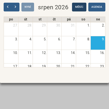
srpen 2026
NYNÍ
MĚSÍC
AGENDA
po
út
st
čt
pá
so
ne
27.
28.
29.
30.
31.
1.
2.
3.
4.
5.
6.
7.
8.
9.
10.
11.
12.
13.
14.
15.
16.
17.
18.
19.
20.
21.
22.
23.
24.
25.
26.
27.
28.
29.
30.
31.
1.
2.
3.
4.
5.
6.