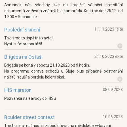
Axmánek nás všechny zve na tradiční vánoční promítání
dokumentů ze života známých a kamarádů. Koná se dne 26.12. od
19:00 v Suchodole
Poslední slanění
11.11.2023
13:00
Tak jsme to úspěšně zavřeli.
Nyní i s fotoreportáží!
Brigáda na Ostaši
21.10.2023
09:00
Brigáda se koná v sobotu 21.10.2023 od 9 hodin.
Na programu oprava schodů u Sluje plus případně odstranění
náletů, souší a bordelu kolem skal.
HIS maraton
08.09.2023
Pozvánka na závody do HISu
Boulder street contest
10.06.2023
Trochu jiná možnost si zabouldrovat na městském vybavení.