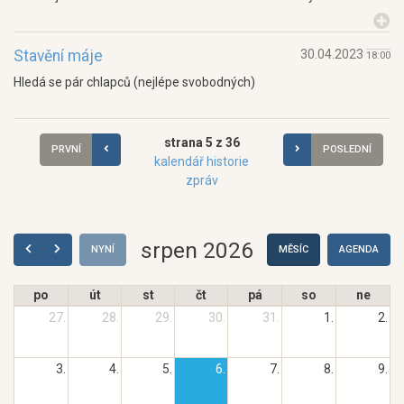
Stavění máje
30.04.2023
18:00
Hledá se pár chlapců (nejlépe svobodných)
strana 5 z 36
PRVNÍ
POSLEDNÍ
kalendář historie
zpráv
srpen 2026
NYNÍ
MĚSÍC
AGENDA
po
út
st
čt
pá
so
ne
27.
28.
29.
30.
31.
1.
2.
3.
4.
5.
6.
7.
8.
9.