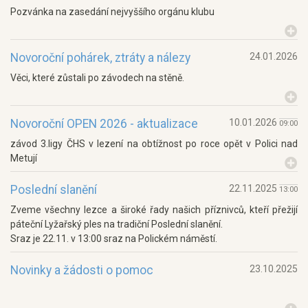
Pozvánka na zasedání nejvyššího orgánu klubu
Novoroční pohárek, ztráty a nálezy
24.01.2026
Věci, které zůstali po závodech na stěně.
Novoroční OPEN 2026 - aktualizace
10.01.2026
09:00
závod 3.ligy ČHS v lezení na obtížnost po roce opět v Polici nad
Metují
Poslední slanění
22.11.2025
13:00
Zveme všechny lezce a široké řady našich příznivců, kteří přežijí
páteční Lyžařský ples na tradiční Poslední slanění.
Sraz je 22.11. v 13:00 sraz na Polickém náměstí.
Novinky a žádosti o pomoc
23.10.2025