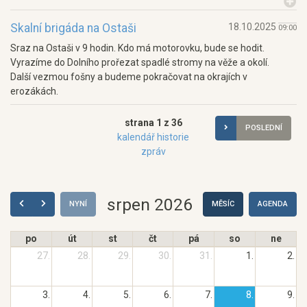
Skalní brigáda na Ostaši
18.10.2025
09:00
Sraz na Ostaši v 9 hodin. Kdo má motorovku, bude se hodit.
Vyrazíme do Dolního prořezat spadlé stromy na věže a okolí.
Další vezmou fošny a budeme pokračovat na okrajích v
erozákách.
strana 1 z 36
POSLEDNÍ
kalendář historie
zpráv
srpen 2026
NYNÍ
MĚSÍC
AGENDA
po
út
st
čt
pá
so
ne
27.
28.
29.
30.
31.
1.
2.
3.
4.
5.
6.
7.
8.
9.