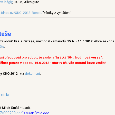
va bágly
, HOCK, Alles gute
ce.idnes.cz/OKO_2012_Bonati/
">fotky z vyhlášení
taše
o závodu
O krále Ostaše,
memoriál kamarádů,
15.6. - 16.6.2012
. Akce se koná
átu
.
vní předpověď pro sobotu je zvolena "
krátká 10-ti hodinová verze
".
hne pouze v sobotu 16.6.2012 - start v 8h. vše ostatní beze změn!
ty OKO 2012
- viz
dokument
.
Šmída
et Mirek Šmíd – Lanč.
47/009299.doc
">
Mirek Šmíd.doc