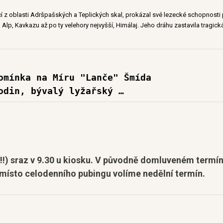
cí z oblasti Adršpašských a Teplických skal, prokázal své lezecké schopnost
Alp, Kavkazu až po ty velehory nejvyšší, Himálaj. Jeho dráhu zastavila tragi
omínka na Míru "Lanče" Šmída
odin, bývalý lyžařský …
(!!!) sraz v 9.30 u kiosku. V původně domluveném termí
k místo celodenního pubingu volíme nedělní termín.