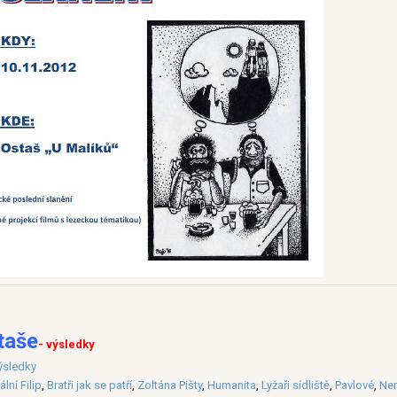
taše
- výsledky
ýsledky
ální Filip
,
Bratři jak se patří
,
Zoltána Pišty
,
Humanita
,
Lyžaři sídliště
,
Pavlové
,
Ne