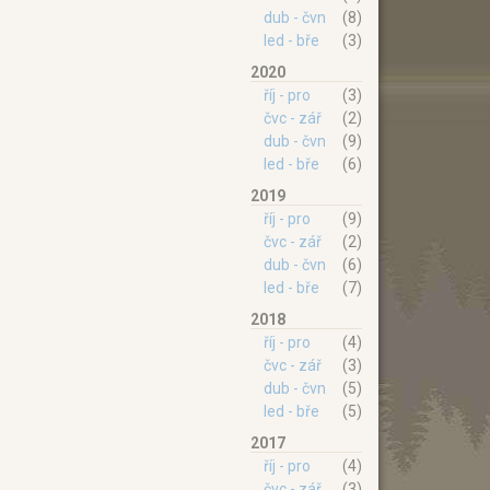
dub - čvn
(8)
led - bře
(3)
2020
říj - pro
(3)
čvc - zář
(2)
dub - čvn
(9)
led - bře
(6)
2019
říj - pro
(9)
čvc - zář
(2)
dub - čvn
(6)
led - bře
(7)
2018
říj - pro
(4)
čvc - zář
(3)
dub - čvn
(5)
led - bře
(5)
2017
říj - pro
(4)
čvc - zář
(3)