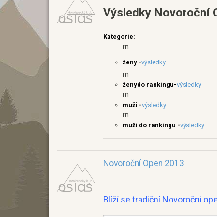
Výsledky Novoroční O
Kategorie:
rn
ženy -
v
ý
sledky
rn
ženy
do rank
ingu
-
v
ý
sledky
rn
muži -
v
ý
sledky
rn
muži do rankingu -
výsledky
Novoroční Open 2013
Blíží se tradiční Novoroční ope