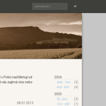
v Polici nad Metují od
2026
d vás zajímá více nebo
dub - čvn
(3)
led - bře
(4)
2025
říj - pro
(3)
28.01.2013
čvc - zář
(1)