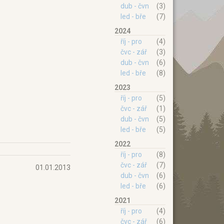
dub - čvn
(3)
led - bře
(7)
2024
říj - pro
(4)
čvc - zář
(3)
dub - čvn
(6)
led - bře
(8)
2023
říj - pro
(5)
čvc - zář
(1)
dub - čvn
(5)
led - bře
(5)
2022
říj - pro
(8)
čvc - zář
(7)
01.01.2013
dub - čvn
(6)
led - bře
(6)
2021
říj - pro
(4)
čvc - zář
(6)