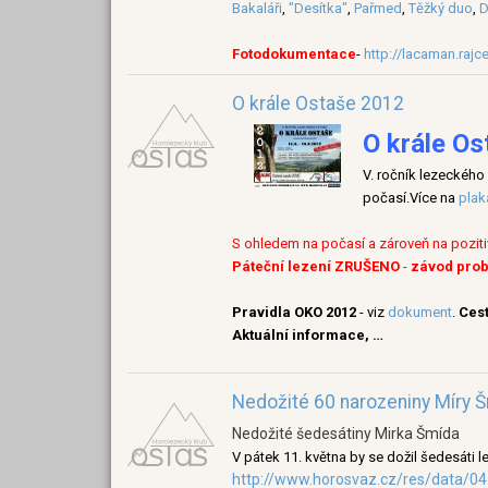
Bakaláři
,
"Desítka"
,
Pařmed
,
Těžký duo
,
D
Fotodokumentace
-
http://lacaman.raj
O krále Ostaše 2012
O krále Os
V. ročník lezeckéh
počasí.
Více na
plak
S ohledem na počasí a zároveň na poziti
Páteční lezení ZRUŠENO
-
závod probě
Pravidla OKO 2012
- viz
dokument
.
Ces
Aktuální informace, …
Nedožité 60 narozeniny Míry 
Nedožité šedesátiny Mirka Šmída
V pátek 11. května by se dožil šedesáti l
http://www.horosvaz.cz/res/data/0