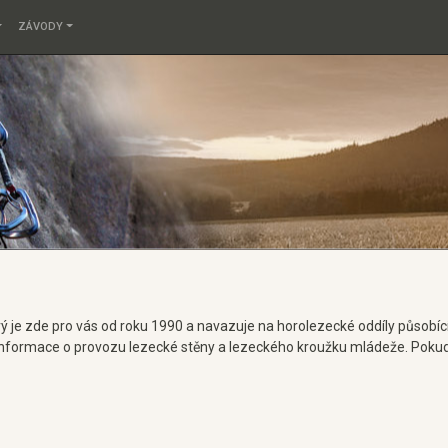
ZÁVODY
ý je zde pro vás od roku 1990 a navazuje na horolezecké oddíly působící 
, informace o provozu lezecké stěny a lezeckého kroužku mládeže. Poku