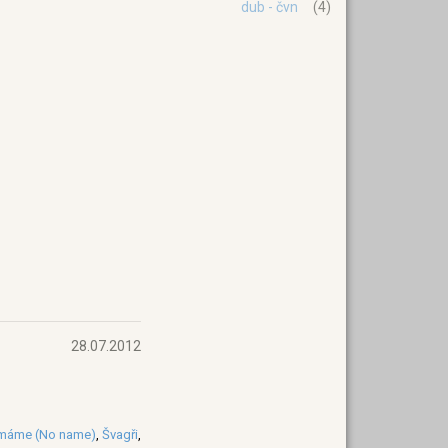
dub - čvn
(4)
28.07.2012
máme (No name)
,
Švagři
,