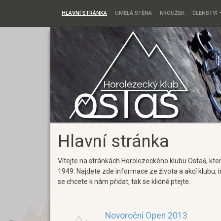
HLAVNÍ STRÁNKA
UMĚLÁ STĚNA
KROUŽEK
ČLENSTVÍ
Hlavní stránka
Vítejte na stránkách Horolezeckého klubu Ostaš, kter
1949. Najdete zde informace ze života a akcí klubu
se chcete k nám přidat, tak se klidně ptejte.
Novoroční Open 2013