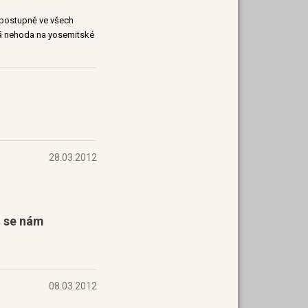
i postupně ve všech
cká nehoda na yosemitské
28.03.2012
n se nám
08.03.2012