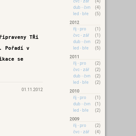
čvc - zář
(4)
dub - čvn
(4)
led - bře
(5)
2012
říj - pro
(1)
čvc - zář
(1)
řipraveny TŘi
dub - čvn
(2)
. Pořadí v
led - bře
(5)
2011
ikace se
říj - pro
(2)
čvc - zář
(2)
dub - čvn
(2)
led - bře
(2)
01.11.2012
2010
říj - pro
(1)
dub - čvn
(1)
led - bře
(2)
2009
říj - pro
(2)
čvc - zář
(4)