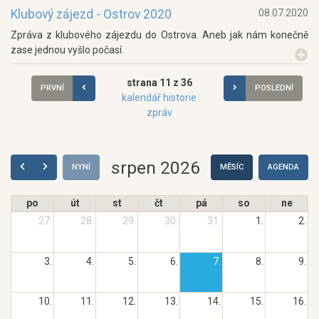
Klubový zájezd - Ostrov 2020
08.07.2020
Zpráva z klubového zájezdu do Ostrova. Aneb jak nám konečně
zase jednou vyšlo počasí.
strana 11 z 36
PRVNÍ
POSLEDNÍ
kalendář historie
zpráv
srpen 2026
NYNÍ
MĚSÍC
AGENDA
po
út
st
čt
pá
so
ne
27.
28.
29.
30.
31.
1.
2.
3.
4.
5.
6.
7.
8.
9.
10.
11.
12.
13.
14.
15.
16.