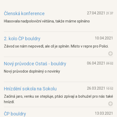
Členská konference
27.04.2021
21:37
Hlasovala nadpoloviční většina, takže máme splněno
2. kolo ČP bouldry
10.04.2021
Závod se nám nepovedl, ale cíl je splněn. Místo v repre pro Polici.
Nový průvodce Ostaš - bouldry
06.04.2021
09:02
Nový průvodce doplněný o novinky
Hnízdění sokola na Sokolu
26.03.2021
10:52
Začíná jaro, venku se otepluje, ptáci zpívají a bohužel pro nás také
hnízdí.
ČP bouldry
13.03.2021