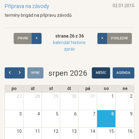
Příprava na závody
02.01.2015
termíny brigád na přípravu závodů
strana 26 z 36
PRVNÍ
POSLEDNÍ
kalendář historie
zpráv
srpen 2026
NYNÍ
MĚSÍC
AGENDA
po
út
st
čt
pá
so
ne
27.
28.
29.
30.
31.
1.
2.
3.
4.
5.
6.
7.
8.
9.
10.
11.
12.
13.
14.
15.
16.