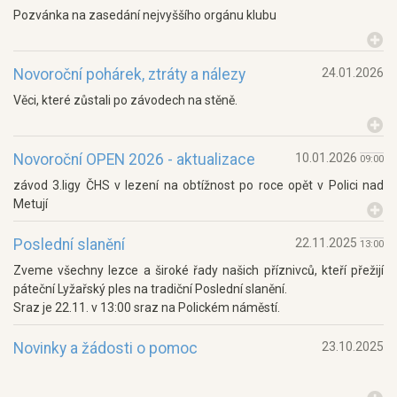
Pozvánka na zasedání nejvyššího orgánu klubu
Novoroční pohárek, ztráty a nálezy
24.01.2026
Věci, které zůstali po závodech na stěně.
Novoroční OPEN 2026 - aktualizace
10.01.2026
09:00
závod 3.ligy ČHS v lezení na obtížnost po roce opět v Polici nad
Metují
Poslední slanění
22.11.2025
13:00
Zveme všechny lezce a široké řady našich příznivců, kteří přežijí
páteční Lyžařský ples na tradiční Poslední slanění.
Sraz je 22.11. v 13:00 sraz na Polickém náměstí.
Novinky a žádosti o pomoc
23.10.2025