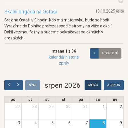
Skalní brigáda na Ostaši
18.10.2025
09:00
Sraz na Ostaši v 9 hodin. Kdo má motorovku, bude se hodit.
Vyrazíme do Dolního prořezat spadlé stromy na věže a okolí.
Další vezmou fošny a budeme pokračovat na okrajích v
erozákách.
strana 1 z 36
POSLEDNÍ
kalendář historie
zpráv
srpen 2026
NYNÍ
MĚSÍC
AGENDA
po
út
st
čt
pá
so
ne
27.
28.
29.
30.
31.
1.
2.
3.
4.
5.
6.
7.
8.
9.